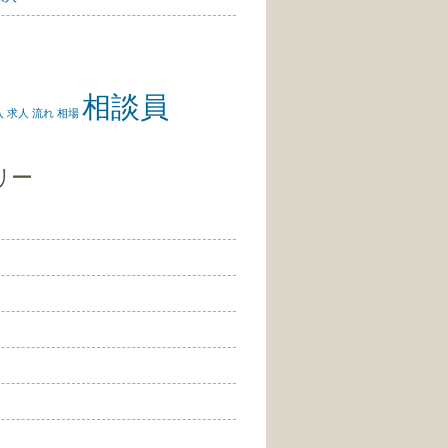
相談員
入
求人
流れ
相場
リー