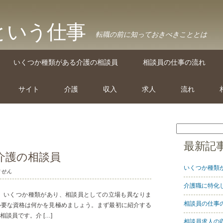
という仕事
転職の前に知っておきべきこととは
いくつか種類がある介護の相談員
相談員の仕事の流れ
サイト
介護
収入
求人
流れ
最新記
介護の相談員
いくつか種類
ません
介護職に特化
。いくつか種類があり、相談員としての立場も異なりま
相談員の仕事
必要な資格は何かを見極めましょう。まず最初に紹介する
談員です。介 […]
相談員求人の