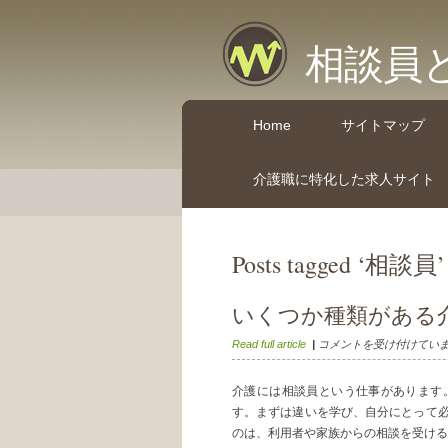
相談員
Home
サイトマップ
介護職に特化した求人サイト
Posts tagged ‘相談員’
いくつか種類がある
い
Read full article
|
コメントを受け付けてい
く
つ
介護には相談員という仕事があります
か
す。まずは違いを学び、自分にとって
種
のは、利用者や家族からの相談を受ける相
類