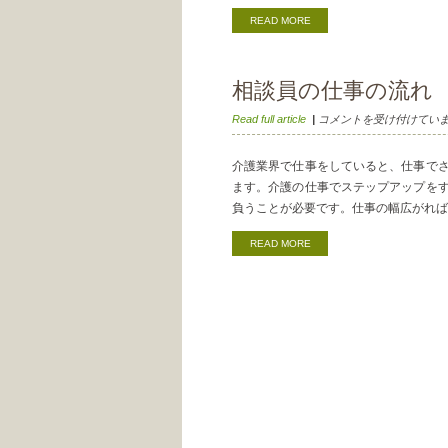
が
READ MORE
あ
る
介
相談員の仕事の流れ
護
の
相
Read full article
|
コメントを受け付けてい
相
談
談
員
員
介護業界で仕事をしていると、仕事で
の
は
ます。介護の仕事でステップアップを
仕
負うことが必要です。仕事の幅広がれば、
事
の
READ MORE
流
れ
は