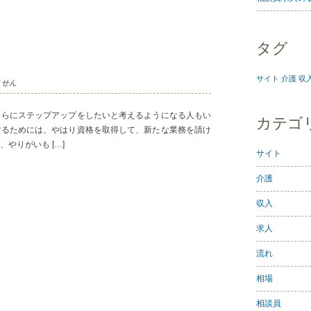
タグ
サイト
介護
収
ません
さらにステップアップをしたいと考えるようになる人もい
カテゴ
するためには、やはり資格を取得して、新たな業務を請け
やりがいも […]
サイト
介護
収入
求人
流れ
相場
相談員